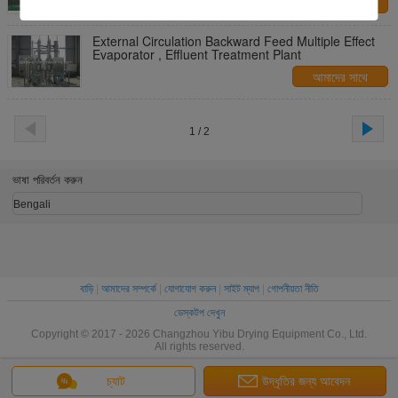
আমাদের সাথে
যোগাযোগ করুন
External Circulation Backward Feed Multiple Effect
Evaporator , Effluent Treatment Plant
আমাদের সাথে
যোগাযোগ করুন
1 / 2
ভাষা পরিবর্তন করুন
Bengali
বাড়ি
|
আমাদের সম্পর্কে
|
যোগাযোগ করুন
|
সাইট ম্যাপ
|
গোপনীয়তা নীতি
ডেস্কটপ দেখুন
Copyright © 2017 - 2026 Changzhou Yibu Drying Equipment Co., Ltd.
All rights reserved.
চ্যাট
উদ্ধৃতির জন্য আবেদন