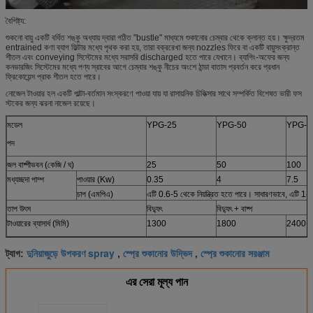
বৈশিষ্ট্য:
শুকনো বায়ু একটি বর্ধিত শঙ্কু অধ্যায় দ্বারা গঠিত "bustle" মাধ্যমে শুকানোর চেম্বার থেকে ক্লান্ত হয়। ক্ষুদ্রতম
entrained কণা ব্যাগ ফিল্টার মধ্যে পৃথক করা হয়, তারা বক্ররেখা জন্য nozzles ফিরে বা একটি বায়ুসংক্রান্ত
শীতল এবং conveying সিস্টেমের মধ্যে সরাসরি discharged হতে পারে যেখানে। ব্যাগিং-অফের জন্য
কনভারজিং সিস্টেমের মধ্যে পণ্য স্রাবের আগে চেম্বার শঙ্কু নীচের অংশে ঠান্ডা বাতাস প্রবর্তন করে প্রধান
ফ্রিকোয়েন্স প্রাক শীতল হতে পারে।
নোজেল টাওয়ার হল একটি পাল্টা-বর্তমান সংস্করণে পাওয়া যায় যা রাসায়নিক চিকিত্সার সাথে সম্পর্কিত বিশেষত ভারী ফস
স্টকের জন্য ঝরনা নাজেল রয়েছে।
মডেল
YPG-25
YPG-50
YPG-1
পদ
জল বাষ্পীভবন (কেজি / ঘ)
25
50
100
মধ্যচ্ছদা পাম্প
পাওয়ার (Kw)
0.35
4
7.5
চাপ (এমপিএ)
এটি 0.6-5 থেকে নিয়ন্ত্রিত হতে পারে। সাধারণভাবে, এটি 1-3
তাপ উৎস
বিদ্যুৎ
বিদ্যুৎ + বাষ্প
টাওয়ারের ব্যাসার্ধ (মিমি)
1300
1800
2400
দুনিয়াজুড়ে উপকরণ spray
স্প্রে শুকানোর উদ্ভিদ
স্প্রে শুকানোর সরঞ্জাম
ট্যাগ:
,
,
এর সেরা মূল্য পান