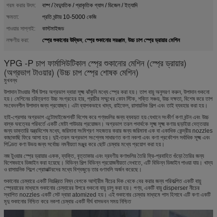
গরম করার উৎস:
বাষ্প / বৈদ্যুতিক / প্রাকৃতিক গ্যাস / ডিজেল / ইত্যাদি
ক্ষমতা:
প্রতি ঘন্টায় 10-5000 কেজি
পাওয়ার সাপ্লাই:
কাস্টমাইজড
স্প্রে শুকানোর উদ্ভিদ
স্প্রে শুকানোর সরঞ্জাম
উচ্চ চাপ স্প্রে ড্রায়ার মেশিন
লক্ষণীয় করা:
,
,
YPG -P চাপ ফার্মাসিউটিকাল স্প্রে শুকানোর মেশিন (স্প্রে ড্রায়ার)
(অগ্রভাগ টাওয়ার) (উচ্চ চাপ স্প্রে শোষক মেশিন)
মুখবন্ধ
উপাদান টাওয়ার শীর্ষ উপর অগ্রভাগ দ্বারা সূক্ষ্ম ঝাঁকুনি মধ্যে স্প্রে করা হয়। তাপ বায়ু অনুসরণ করুন, উপাদান শুকনো
হয়। মেশিনের চরিত্রগত উচ্চ সংগ্রহের হার, প্রাচীর সম্মুখের কোন স্টিক, শক্তি সঞ্চয়, উচ্চ দক্ষতা, বিশেষ করে তাপ
সংবেদনশীল উপাদান জন্য প্রযোজ্য। এটা ব্যাপকভাবে খাদ্য, রাইফেল, রাসায়নিক শিল্প এবং তাই ব্যবহার করা হয়।
হাই-প্রেসার অগ্রভাগ এন্টোমাইজেশনটি বিশেষ করে পণ্যগুলির জন্য ব্যবহৃত হয় যেখানে সংকীর্ণ কণা বন্টন এবং উচ্চ
বাল্ক ঘনত্বের পরিবর্তে একটি মোটা পাউডার প্রয়োজন। অগ্রভাগ তরল পদার্থকে সূক্ষ্ম সূক্ষ্ম কণায় ছড়াইয়া দেত্তয়ার
জন্য ডাক্তারি যন্ত্রবিশেষ মধ্যে, জরিমানা সংমিশ্রণ সহজতর করার জন্য জরিমানা এক বা একাধিক কেন্দ্রীয় nozzles
কাছাকাছি ফিরে আসা হয়। দুই-তরল অগ্রভাগ সংশ্লেষ সাধারণত কণা নকশা এবং কণা প্রকৌশল সর্বাধিক সূক্ষ্ম এবং
পিণ্ডিত কণা উভয় জন্য সর্বোচ্চ নমনীয়তা মঞ্জুর করে ছোট চেম্বার মধ্যে প্রয়োগ করা হয়।
নজ টুওয়ার স্প্রে ড্রায়ার একক, ব্যক্তি, বৃত্তাকার এবং দ্রবণীয় কণাগুলির তৈরি ফ্রি-প্রবাহিত গুঁড়ো তৈরির জন্য
বিশেষভাবে ডিজাইন করা হয়েছে। বিভিন্ন শিল্প বিভিন্ন প্রয়োজনীয়তা দেখাতে, এটি বিভিন্ন ডিজাইন পাওয়া যায়। খাদ্য
ও রাসায়নিক শিল্পে প্রোডাক্টরদের মধ্যে বিশ্বজুড়ে তার গুণাবলি অর্জন করেছে।
শুকানোর চেম্বারে একটি নিয়ন্ত্রিত নিম্ন বেগকে আস্ট্রীম নীচের দিক থেকে বের করার জন্য পরিকল্পিত একটি বায়ু
স্প্রেয়ারের মাধ্যমে শুকানোর চেম্বারের উপরে শুকনো বায়ু চালু করা হয়। পণ্য, একটি বায়ু disperser নীচের
স্থাপিত nozzles একটি সেট দ্বারা atomized হয়। এই শুকানোর চেম্বার মাধ্যমে পাস হিসাবে এটি কণা একটি
মৃদু শুকানোর নিশ্চিত করে নকশা চেম্বার একটি দীর্ঘ বাসভবন সময় নিশ্চিত