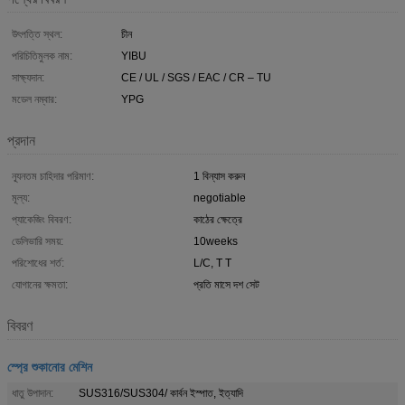
উৎপত্তি স্থল:
চীন
পরিচিতিমুলক নাম:
YIBU
সাক্ষ্যদান:
CE / UL / SGS / EAC / CR – TU
মডেল নম্বার:
YPG
প্রদান
ন্যূনতম চাহিদার পরিমাণ:
1 বিন্যাস করুন
মূল্য:
negotiable
প্যাকেজিং বিবরণ:
কাঠের ক্ষেত্রে
ডেলিভারি সময়:
10weeks
পরিশোধের শর্ত:
L/C, T T
যোগানের ক্ষমতা:
প্রতি মাসে দশ সেট
বিবরণ
স্প্রে শুকানোর মেশিন
ধাতু উপাদান:
SUS316/SUS304/ কার্বন ইস্পাত, ইত্যাদি