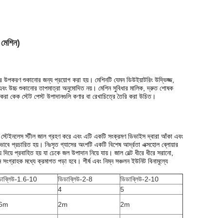
 মেশিন)
াষ্ট্র উপকরণ শুকানোর জন্য প্রয়োগ করা হয়।
মেশিনটি যেমন ডিউইয়াটরিং উদ্ভিজ্জ,
এবং উচ্চ শুকানোর তাপমাত্রা অনুমোদিত নয়।
মেশিন সুবিধার মালিক, দ্রুত শোষক
র করা কেক স্টেট পেস্ট উপাদানগুলি কণার বা রেখাচিত্রে তৈরি করা উচিত।
স্টেইনলেস স্টীল জাল গ্রহণ করে এবং এটি একটি সংক্রমণ ডিভাইস দ্বারা আঁকা এবং
ভাবে প্রচারিত হয়।
নিঃসৃত গ্যাসের অংশটি একটি বিশেষ আর্দ্রতা এক্সহোল ব্লোয়ার
 দিয়ে প্রবাহিত হয় যা ঢেকে জল উপাদান নিয়ে যায়।
জাল বেল্ট ধীরে ধীরে সরানো,
দান সংগ্রাহক মধ্যে ক্রমাগত পড়া হবে।
শীর্ষ এবং নিম্ন সঞ্চলন ইউনিট বিনামূল্যে
ডাব্লিউ-1.6-10
ডিডাব্লিউ-2-8
ডিডাব্লিউ-2-10
4
5
.6m
2m
2m