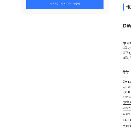
এখনই যোগাযোগ করুন
পণ
DW ম
মুখবন্
এই মেশ
ঐতিহ্
গতি, 
নীতি
উপকরণ
ড্রায
দ্বারা
চলমান
ক্লায়
মডেল
একক 
কোমরব
প্রস্থ