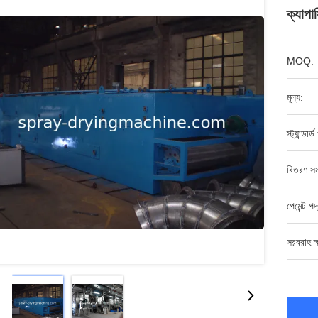
ক্যাপা
MOQ:
মূল্য:
স্ট্যান্ডার
বিতরণ সম
পেমেন্ট পদ
সরবরাহ ক্