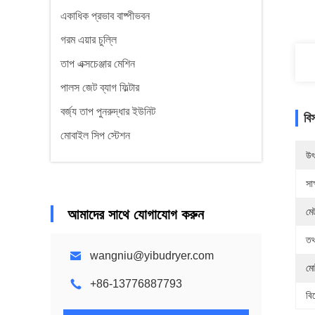
একাধিক প্রভাব বাষ্পীভবন
গরম এয়ার চুল্লি
তাপ এক্সচেঞ্জার মেশিন
পালস জেট ব্যাগ ফিল্টার
বর্জ্য তাপ পুনরুদ্ধার ইউনিট
বি
মোবাইল সিপ স্টেশন
উৎ
সাক
মে
আমাদের সাথে যোগাযোগ করুন
তথ
wangniu@yibudryer.com
মো
+86-13776887793
বি