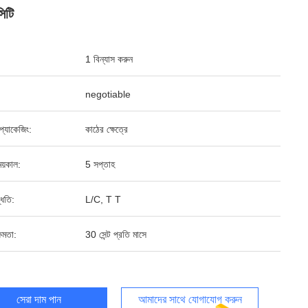
সিটি
1 বিন্যাস করুন
negotiable
্ড প্যাকেজিং:
কাঠের ক্ষেত্রে
য়কাল:
5 সপ্তাহ
্ধতি:
L/C, T T
ষমতা:
30 সেন্ট প্রতি মাসে
সেরা দাম পান
আমাদের সাথে যোগাযোগ করুন