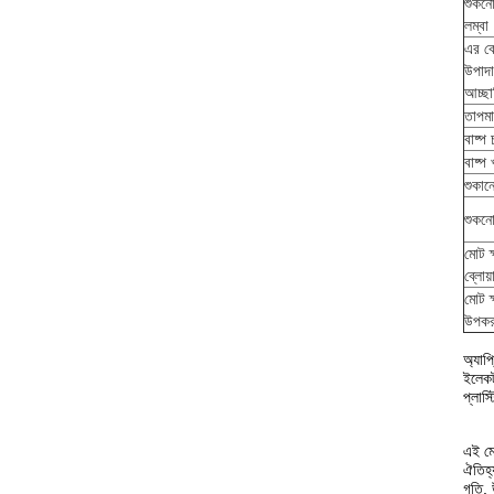
শুকনো
লম্বা
এর ব
উপাদ
আচ্ছা
তাপমা
বাষ্প 
বাষ্প
শুকান
শুকনো
মোট ক
ব্লোয়
মোট ক
উপক
অ্যাপ
ইলেকট
প্লাস্
এই মেশ
ঐতিহ্
গতি, 