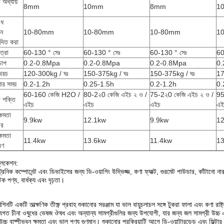
 অধ্যায়
8mm
10mm
8mm
1
েধ
ান
10-80mm
10-80mm
10-80mm
1
দিত করা
ত্রা
60-130 ° সেঃ
60-130 ° সেঃ
60-130 ° সেঃ
60
চাপ
0.2-0.8Mpa
0.2-0.8Mpa
0.2-0.8Mpa
0.
 খরচ
120-300kg / ঘঃ
150-375kg / ঘঃ
150-375kg / ঘঃ
17
োর সময়
0.2-1.2h
0.25-1.5h
0.2-1.2h
0.
60-160 কেজি H2O /
80-2২0 কেজি এইচ ২ ও /
75-2২0 কেজি এইচ ২ ও /
95
 শক্তি
এইচ
এইচ
এইচ
এই
্ষমতা
9.9kw
12.1kw
9.9kw
12
ার
্ষমতা
11.4kw
13.6kw
11.4kw
13
রণ
্লিকেশন:
্রনিক কম্পোনেন্ট এবং ডিভাইসের জন্য ডি-ওয়াগিং উদ্ভিজ্জ, কণা ফ্যাক্ট, গুরমেট পাউডার, কাঁটানো
টিক পণ্য, বার্ধক্য এবং দৃঢ়তা।
িনটি একটি তাত্ক্ষণিক তীক্ষ্ণ প্রবাহ শুকানোর সরঞ্জাম যা ভাল বায়ুচলাচল সঙ্গে টুকরা ফালা এবং কণা র
যগত চীনা ওষুধের ভেষজ ঔষধ এবং অন্যান্য সামগ্রীগুলির জন্য উপযোগী, যার জন্য জল সামগ্রী উচ্চ 
উচ্চ বাষ্পীভবন ক্ষমতা এবং ভাল পণ্য গুণমান।
শুকানোর প্রক্রিয়াটি আগে ডি-ওয়াটারডেড এবং ফিল্টা