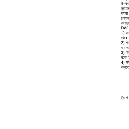
উপকরণ
ড্রায
দ্বারা
চলমান
ক্লায়
DW সি
1) ওয়
থেকে 
2) শক
যায় 
3) ইউ
মধ্যে
4) সহ
কমাতে
ট্যাগ