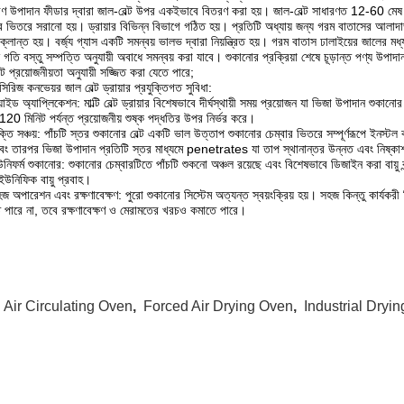
 উপাদান ফীডার দ্বারা জাল-বেল্ট উপর একইভাবে বিতরণ করা হয়।
জাল-বেল্ট সাধারণত 12-60 মেষ 
়ার ভিতরে সরানো হয়।
ড্রায়ার বিভিন্ন বিভাগে গঠিত হয়।
প্রতিটি অধ্যায় জন্য গরম বাতাসের আলাদা
 ক্লান্ত হয়।
বর্জ্য গ্যাস একটি সমন্বয় ভালভ দ্বারা নিয়ন্ত্রিত হয়।
গরম বাতাস ঢালাইয়ের জালের মধ্য
 গতি বস্তু সম্পত্তি অনুযায়ী অবাধে সমন্বয় করা যাবে।
শুকানোর প্রক্রিয়া শেষে চূড়ান্ত পণ্য উপা
েন্ট প্রয়োজনীয়তা অনুযায়ী সজ্জিত করা যেতে পারে;
রিজ কনভেয়র জাল বেল্ট ড্রায়ার প্রযুক্তিগত সুবিধা:
াইড অ্যাপ্লিকেশন: মাল্টি বেল্ট ড্রায়ার বিশেষভাবে দীর্ঘস্থায়ী সময় প্রয়োজন যা ভিজা উপাদান শুকা
120 মিনিট পর্যন্ত প্রয়োজনীয় শুষ্ক পদ্ধতির উপর নির্ভর করে।
্তি সঞ্চয়: পাঁচটি স্তর শুকানোর বেল্ট একটি ভাল উত্তাপ শুকানোর চেম্বার ভিতরে সম্পূর্ণরূপে ইনস্টল
এবং তারপর ভিজা উপাদান প্রতিটি স্তর মাধ্যমে penetrates যা তাপ স্থানান্তর উন্নত এবং নিষ্কাশ
নিফর্ম শুকানোর: শুকানোর চেম্বারটিতে পাঁচটি শুকনো অঞ্চল রয়েছে এবং বিশেষভাবে ডিজাইন করা বায়ু ব
 ইউনিফিক বায়ু প্রবাহ।
জ অপারেশন এবং রক্ষণাবেক্ষণ: পুরো শুকানোর সিস্টেম অত্যন্ত স্বয়ংক্রিয় হয়।
সহজ কিন্তু কার্যকরী
 পারে না, তবে রক্ষণাবেক্ষণ ও মেরামতের খরচও কমাতে পারে।
:
Air Circulating Oven
,
Forced Air Drying Oven
,
Industrial Dryi