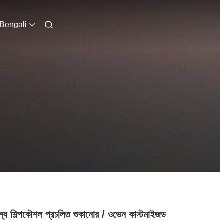
Bengali
স্য শিল্পকৌশল প্রচলিত শুকানোর / ওভেন কাস্টমাইজড