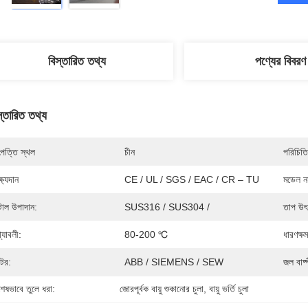
বিস্তারিত তথ্য
পণ্যের বিবরণ
স্তারিত তথ্য
পত্তি স্থল
চীন
পরিচিতি
্ষ্যদান
CE / UL / SGS / EAC / CR – TU
মডেল নম
টাল উপাদান:
SUS316 / SUS304 /
তাপ উৎ
্যাবলী:
80-200 ℃
ধারণক্ষ
টর:
ABB / SIEMENS / SEW
জল বাষ্
শেষভাবে তুলে ধরা:
জোরপূর্বক বায়ু শুকানোর চুলা
, 
বায়ু ভর্তি চুলা