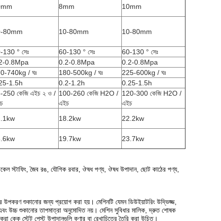
0mm
8mm
10mm
0-80mm
10-80mm
10-80mm
-130 ° সেঃ
60-130 ° সেঃ
60-130 ° সেঃ
2-0.8Mpa
0.2-0.8Mpa
0.2-0.8Mpa
0-740kg / ঘঃ
180-500kg / ঘঃ
225-600kg / ঘঃ
25-1.5h
0.2-1.2h
0.25-1.5h
-250 কেজি এইচ ২ ও /
100-260 কেজি H2O /
120-300 কেজি H2O /
চ
এইচ
এইচ
.1kw
18.2kw
22.2kw
.6kw
19.7kw
23.7kw
 নারকেল স্টাফিং, জৈব রঙ, যৌগিক রবার, ঔষধ পণ্য, ঔষধ উপাদান, ছোট কাঠের পণ্য,
াষ্ট্র উপকরণ শুকানোর জন্য প্রয়োগ করা হয়।
মেশিনটি যেমন ডিউইয়াটরিং উদ্ভিজ্জ,
এবং উচ্চ শুকানোর তাপমাত্রা অনুমোদিত নয়।
মেশিন সুবিধার মালিক, দ্রুত শোষক
র করা কেক স্টেট পেস্ট উপাদানগুলি কণার বা রেখাচিত্রে তৈরি করা উচিত।