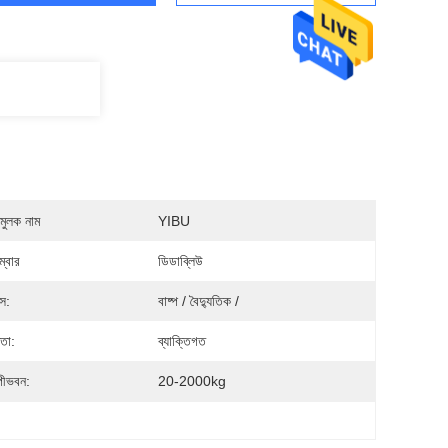
মুলক নাম
YIBU
্বার
ডিডাব্লিউ
স:
বাষ্প / বৈদ্যুতিক /
মতা:
ব্যাক্তিগত
পীভবন:
20-2000kg