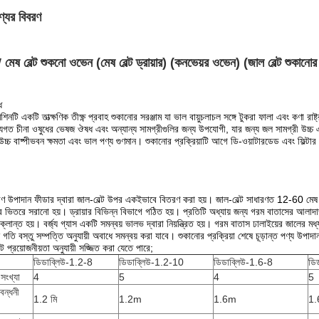
্যের বিবরণ
েষ বেল্ট শুকনো ওভেন (মেষ বেল্ট ড্রায়ার) (কনভেয়র ওভেন) (জাল বেল্ট শুকানোর
ধ
িনটি একটি তাত্ক্ষণিক তীক্ষ্ণ প্রবাহ শুকানোর সরঞ্জাম যা ভাল বায়ুচলাচল সঙ্গে টুকরা ফালা এবং কণা র
যগত চীনা ওষুধের ভেষজ ঔষধ এবং অন্যান্য সামগ্রীগুলির জন্য উপযোগী, যার জন্য জল সামগ্রী উচ্চ 
উচ্চ বাষ্পীভবন ক্ষমতা এবং ভাল পণ্য গুণমান।
শুকানোর প্রক্রিয়াটি আগে ডি-ওয়াটারডেড এবং ফিল্টা
 উপাদান ফীডার দ্বারা জাল-বেল্ট উপর একইভাবে বিতরণ করা হয়।
জাল-বেল্ট সাধারণত 12-60 মেষ 
়ার ভিতরে সরানো হয়।
ড্রায়ার বিভিন্ন বিভাগে গঠিত হয়।
প্রতিটি অধ্যায় জন্য গরম বাতাসের আলাদা
 ক্লান্ত হয়।
বর্জ্য গ্যাস একটি সমন্বয় ভালভ দ্বারা নিয়ন্ত্রিত হয়।
গরম বাতাস ঢালাইয়ের জালের মধ্য
 গতি বস্তু সম্পত্তি অনুযায়ী অবাধে সমন্বয় করা যাবে।
শুকানোর প্রক্রিয়া শেষে চূড়ান্ত পণ্য উপা
েন্ট প্রয়োজনীয়তা অনুযায়ী সজ্জিত করা যেতে পারে;
ডিডাব্লিউ-1.2-8
ডিডাব্লিউ-1.2-10
ডিডাব্লিউ-1.6-8
ডি
সংখ্যা
4
5
4
5
ন্ধনী
1.2 মি
1.2m
1.6m
1