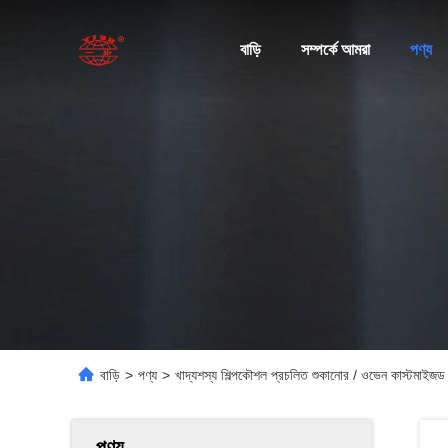
বাড়ি
সম্পর্কে আমরা
পণ্য
বাড়ি
>
পণ্য
>
খাদ্যশস্য শিল্পকৌশল প্রচলিত শুকানোর / ওভেন কাস্টমাইজড 
পণ্য