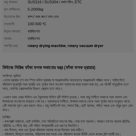
ধাতু উপাদান:
SUS316 / SUS304 / কার্বন স্টিল, ETC
জল বাষ্পীভবন:
5-2000kg
উত্তাপের উত্স:
বাষ্প / গরম জল / তাপ তেল
তথ্যাবলী:
100-500 ℃
বিদ্যুৎ সরবরাহ:
ব্যাক্তিগত
আকার:
ব্যাক্তিগত
rotary drying machine
rotary vacuum dryer
লক্ষণীয় করা:
,
কিউজে সিরিজ ফাঁকা ফলক শুকানোর যন্ত্র (ফাঁকা ফলক ড্রায়ার)
সংক্ষিপ্ত ভূমিকা
-ব্লেড ড্রায়ার হ'ল কম স্পিড মথিত ড্রায়ার যা সরঞ্জামগুলির অভ্যন্তরে সরঞ্জামগুলি সজ্জিত করে। স্যাঁতসেঁতে
কাঁচামাল পুরোপুরি গরম ক্যারি এবং পৃষ্ঠের সাথে সংযোগ স্থাপনের জন্য মন্থন করা হয়, এর গঠনটি অনুভূমিক হতে
পারে, ফোর্সের স্ক্রোলগুলির দ্বিগুণ স্ক্রোল হতে পারে।
-এখানে গরম এয়ার স্টাইল এবং ট্রান্সফার স্টাইল দুটি স্টাইল রয়েছে। গরম বায়ু শৈলীতে শুকানো গরম বাতাস এবং
উপাদানের সংযোগের মাধ্যমে শেষ হয়। স্থানান্তর শৈলীতে, উপাদান শুকনো থেকে গরম পৃষ্ঠের সাথে সংযুক্ত থাকে,
এটি পদার্থের দূষণ রোধ করতে পারে। বায়ু আউটলেট কম, দক্ষতা উচ্চ, ছোট আকার, শক্তি সঞ্চয় এবং বায়ুর দূষণ রোধ
করে।
বৈশিষ্ট্য
- কমপ্যাক্ট কাঠামো, ছোট ভলিউম, তাপ পরিবাহিতা সহগের উচ্চ, সেরা তাপ প্রভাব। সাধারণ তাপের প্রভাব 80%
-90% এ পৌঁছে যায়, এটি শক্তি সাশ্রয়কারী এক ধরণের ডিভাইস।
- কম বিপ্লব, দানা এবং টুকরা কাঁচামাল আকার মধ্যে বিভক্ত করা কঠিন।
- কাঁচামাল, বিস্তৃত ব্যবহার, পরিচালনা করা সহজ এবং কাঁচামাল কয়েক মিনিট থেকে কয়েক ঘন্টা স্থায়ী হয়।