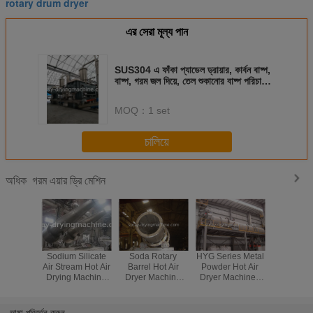
rotary drum dryer
এর সেরা মূল্য পান
SUS304 এ ফাঁকা প্যাডেল ড্রায়ার, কার্বন বাষ্প,
বাষ্প, গরম জল দিয়ে, তেল শুকানোর বাষ্প পরিচালনা
করে, শুকানোর পেস্ট উপাদান
MOQ：
1 set
চালিয়ে
গরম এয়ার ড্রি মেশিন
অধিক
Sodium Silicate
Soda Rotary
HYG Series Metal
High Perf
Air Stream Hot Air
Barrel Hot Air
Powder Hot Air
Wood Ch
Drying Machine
Dryer Machine
Dryer Machine ,
Air Dryer 
For Chemical
Nantural Gas /
Rotary Drum
CS / S
Industry
Coal Heating
Dryer
Mater
Method
ভাষা পরিবর্তন করুন