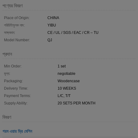
পণ্যের বিবরণ
Place of Origin:
CHINA
পরিচিতিমুলক নাম:
YIBU
সাক্ষ্যদান:
CE / UL / SGS / EAC / CR – TU
Model Number:
QJ
প্রদান
Min Order:
1 set
মূল্য:
negotiable
Packaging:
Woodencase
Delivery Time:
10 WEEKS
Payment Terms:
L/C, T/T
Supply Ability:
20 SETS PER MONTH
বিবরণ
গরম এয়ার ড্রি মেশিন