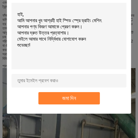
এবং স্ব-পরিষ্কারের ফাংশন সরবরাহ করে। বিশেষ চক আকারের আলোড়ন এবং তাপ স্থানান্তরকারী ব্লেডে হিটিং
ট্রান্সফারিং পৃষ্ঠের উচ্চ হিটিং দক্ষতা এবং স্ব-পরিষ্কারের ফাংশন রয়েছে।
ফাঁকা শকের আকারের ব্লেডগুলি ফাঁকা খাদে ঘন হয়। ফাঁকা খাদ থেকে ব্লেড দিয়ে তাপ মিডিয়া প্রবাহিত হয়। কার্যকর
ভলিউমে তাপ স্থানান্তরকারী অঞ্চলটি খুব বেশি। হিটিং মিডিয়াগুলির তাপমাত্রার পরিসীমা -40 ℃ থেকে 320 ℃
হয় ℃ এটি বাষ্প, বা তরল অবস্থা, যেমন বাষ্প, তাপ তেল ইত্যাদি হতে পারে পরোক্ষ গরম, বায়ু দ্বারা চালিত কোনও
তাপ হয় না। সমস্ত তাপ তাপ নিরোধক স্তরগুলি হারিয়ে যাওয়া ব্যতীত উপাদান শুকানোর জন্য ব্যবহৃত হয়। চক
আকৃতির ব্লেডের পৃষ্ঠের স্ব-পরিষ্কারের কাজ রয়েছে। পণ্য কণার আপেক্ষিক চলন এবং চক্করযুক্ত আকারের পৃষ্ঠটি
চক আকারের পৃষ্ঠের সাথে সংযুক্ত উপাদানগুলি পরিষ্কার করতে পারে, তাই কাজের সময় তাপ স্থানান্তরকারী পৃষ্ঠের
পরিষ্কার-পরিচ্ছন্নতা বজায় রাখতে পারে। ফাঁকা ব্লেড ড্রায়ারের শেল Ω আকৃতি। ফাঁকা আলোড়নকারী শ্যাফটের 2
বা 4 টুকরা সাধারণত শেলটিতে সজ্জিত থাকে। উপাদানের কোনও ফুটো এড়ানোর জন্য, শেলের সাথে সিল টার্মিনাল
কভার এবং শীর্ষ কভার রয়েছে। ঘূর্ণন সংযোগকারী, জ্যাকেটের শেল এবং ফাঁকা আলোড়ন শ্যাফ্টের মাধ্যমে তাপ
স্থানান্তরকারী মিডিয়া প্রবাহিত হয়। সর্বোত্তম স্থানান্তর প্রভাব নিশ্চিত করার জন্য, ফাঁকা আলোড়ন শ্যাফ্টটি
বিভিন্ন হিটিং মিডিয়া অনুসারে বিভিন্ন অভ্যন্তর কাঠামো গ্রহণ করে।
প্রধান অংশ
জমা দিন