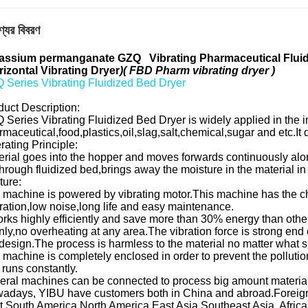
্যের বিবরণ
assium permanganate GZQ Vibrating Pharmaceutical Flui
izontal Vibrating Dryer
)( FBD Pharm vibrating
dryer )
 Series Vibrating Fluidized Bed Dryer
duct Description:
 Series Vibrating Fluidized Bed Dryer is widely applied in the i
maceutical,food,plastics,oil,slag,salt,chemical,sugar and etc.It
rating Principle:
erial goes into the hopper and moves forwards continuously alon
hrough fluidized bed,brings away the moisture in the material in
ture:
machine is powered by vibrating motor.This machine has the charac
ration,low noise,long life and easy maintenance.
works highly efficiently and save more than 30% energy than oth
nly,no overheating at any area.The vibration force is strong en
design.The process is harmless to the material no matter what si
 machine is completely enclosed in order to prevent the polluti
 runs constantly.
eral machines can be connected to process big amount material
adays, YIBU have customers both in China and abroad.Foreig
t,South America,North America,East Asia,Southeast Asia, Africa,