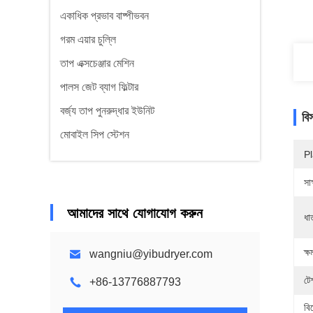
একাধিক প্রভাব বাষ্পীভবন
গরম এয়ার চুল্লি
তাপ এক্সচেঞ্জার মেশিন
পালস জেট ব্যাগ ফিল্টার
বর্জ্য তাপ পুনরুদ্ধার ইউনিট
বি
মোবাইল সিপ স্টেশন
Pl
সাক
আমাদের সাথে যোগাযোগ করুন
ধা
ক্ষ
wangniu@yibudryer.com
টেম
+86-13776887793
বি