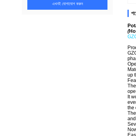
এখনই যোগাযোগ করুন
পণ
Pot
(
Hor
GZQ
Pro
GZQ
phar
Ope
Mat
up t
Fea
The 
ope
It 
eve
the 
The
and
Sev
Now
Eas