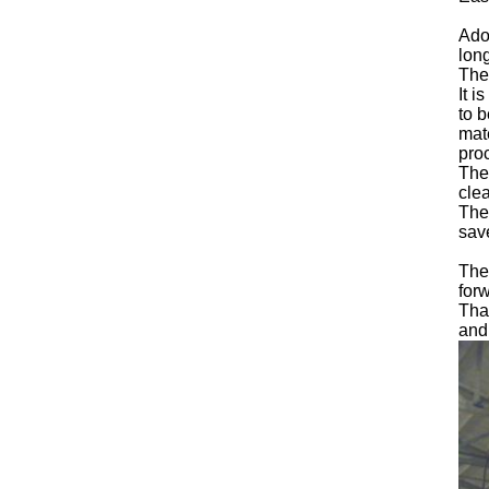
Adop
long
The
It i
to 
mate
pro
The 
cle
The
sav
The 
forw
Than
and 