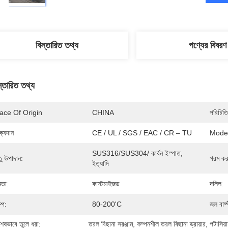
বিস্তারিত তথ্য
পণ্যের বিবরণ
স্তারিত তথ্য
ace Of Origin
CHINA
পরিচিতি
্ষ্যদান
CE / UL / SGS / EAC / CR – TU
Mode
SUS316/SUS304/ কার্বন ইস্পাত, 
তু উপাদান:
গরম কর
ইত্যাদি
মতা:
কাস্টমাইজড
দলিল:
্প:
80-200'C
জল বাষ্
শেষভাবে তুলে ধরা:
তরল বিছানা সরঞ্জাম
, 
কম্পনশীল তরল বিছানা ড্রায়ার
, 
পটাসিয়া