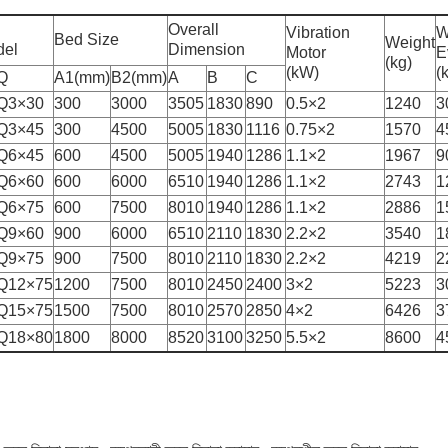
Overall
Vibration
W
Bed Size
Weight
del
Dimension
Motor
E
(kg)
(kW)
(
Q
A1(mm)
B2(mm)
A
B
C
Q3×30
300
3000
3505
1830
890
0.5×2
1240
3
Q3×45
300
4500
5005
1830
1116
0.75×2
1570
4
Q6×45
600
4500
5005
1940
1286
1.1×2
1967
9
Q6×60
600
6000
6510
1940
1286
1.1×2
2743
1
Q6×75
600
7500
8010
1940
1286
1.1×2
2886
1
Q9×60
900
6000
6510
2110
1830
2.2×2
3540
1
Q9×75
900
7500
8010
2110
1830
2.2×2
4219
2
Q12×75
1200
7500
8010
2450
2400
3×2
5223
3
Q15×75
1500
7500
8010
2570
2850
4×2
6426
3
Q18×80
1800
8000
8520
3100
3250
5.5×2
8600
4