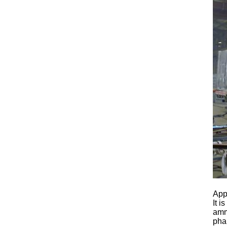
Appl
It i
amm
phar