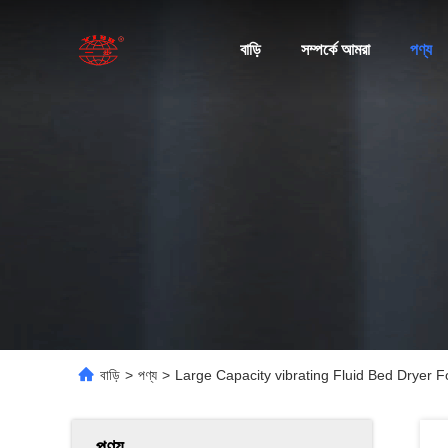
বাড়ি
সম্পর্কে আমরা
পণ্য
বাড়ি
>
পণ্য
>
Large Capacity vibrating Fluid Bed Dryer
পণ্য