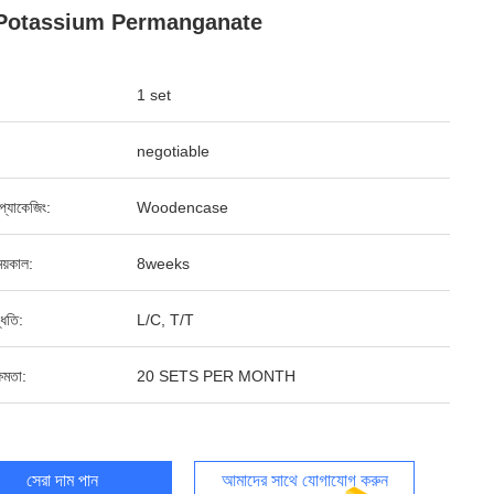
Potassium Permanganate
1 set
negotiable
্ড প্যাকেজিং:
Woodencase
য়কাল:
8weeks
্ধতি:
L/C, T/T
ষমতা:
20 SETS PER MONTH
সেরা দাম পান
আমাদের সাথে যোগাযোগ করুন