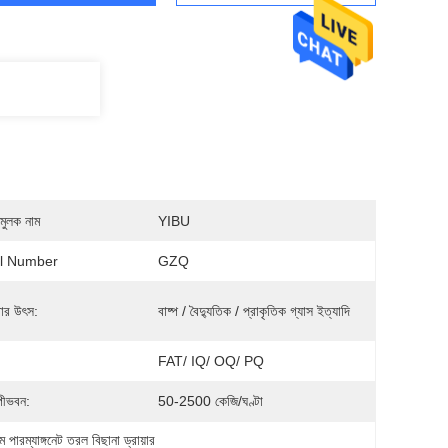
মুলক নাম
YIBU
l Number
GZQ
ার উৎস:
বাষ্প / বৈদ্যুতিক / প্রাকৃতিক গ্যাস ইত্যাদি
FAT/ IQ/ OQ/ PQ
পীভবন:
50-2500 কেজি/ঘণ্টা
ম পারম্যাঙ্গনেট তরল বিছানা ড্রায়ার