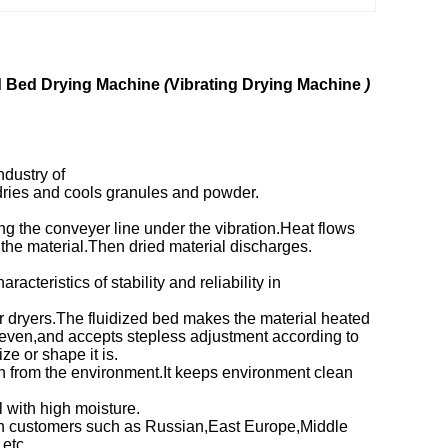
d Bed Drying
Machine
(
Vibrating Drying Machine
)
ndustry of
 dries and cools granules and powder.
g the conveyer line under the vibration.Heat flows
 the material.Then dried material discharges.
teristics of stability and reliability in
er dryers.The fluidized bed makes the material heated
d even,and accepts stepless adjustment according to
ze or shape it is.
on from the environment.It keeps environment clean
 with high moisture.
n customers such as Russian,East Europe,Middle
etc.