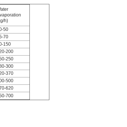
ater
vaporation
kg/h)
0-50
5-70
0-150
20-200
50-250
80-300
20-370
00-500
70-620
50-700