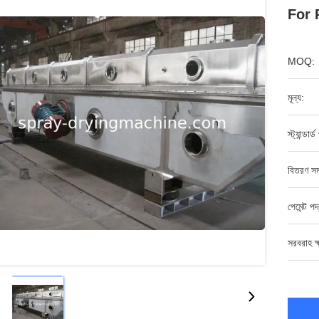
For 
MOQ:
মূল্য:
স্ট্যান্ডার
বিতরণ সম
পেমেন্ট পদ
সরবরাহ ক্