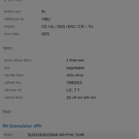
উৎপত্তি স্থল:
চীন
পরিচিতিমুলক নাম:
YIBU
সাক্ষ্যদান:
CE / UL / SGS / EAC / CR – TU
মডেল নম্বার:
GFG
প্রদান
ন্যূনতম চাহিদার পরিমাণ:
1 বিন্যাস করুন
মূল্য:
negotiable
প্যাকেজিং বিবরণ:
কাঠের ক্ষেত্রে
ডেলিভারি সময়:
7WEEKS
পরিশোধের শর্ত:
L/C, T T
যোগানের ক্ষমতা:
20 সেট করে প্রতি মাসে
বিবরণ
গুঁড়া Granulator মেশিন
উপাদান:
SUS316/SUS304/ কার্বন ইস্পাত, ইত্যাদি