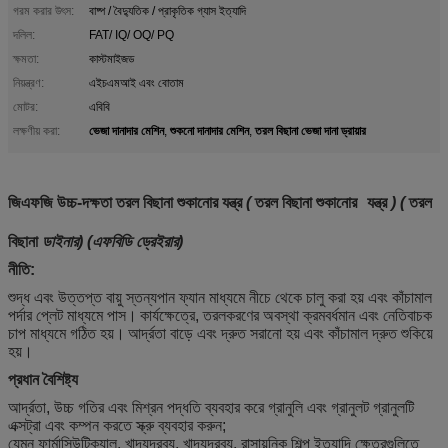
গরম করার উৎস:
বাষ্প / বৈদ্যুতিক / প্রাকৃতিক গ্যাস ইত্যাদি
দলিল:
FAT/ IQ/ OQ/ PQ
ক্ষমতা:
কাস্টমাইজড
নিয়ন্ত্রণ:
এইচএমআই এবং বোতাম
মোটর:
এবিবি
ভেজা দানাদার মেশিন
শুকনো দানাদার মেশিন
তরল বিছানা ভেজা দানা ড্রায়ার
লক্ষণীয় করা:
,
,
জিএফজি উচ্চ-দক্ষতা তরল বিছানা শুকানোর যন্ত্র
(
তরল বিছানা শুকানোর
যন্ত্র
) (
তরল
বিছানা
ডাইনার) (এফবিডি ড্রেইরার)
নীতি:
শুদ্ধ এবং উত্তপ্ত বায়ু স্তন্যপান ফ্যান মাধ্যমে নীচে থেকে চালু করা হয় এবং কাঁচামাল
পর্দার প্লেট মাধ্যমে পাস।
কার্যক্ষেত্রে, তরলকরণের অবস্থা ক্রমবর্ধমান এবং নেতিবাচক
চাপ মাধ্যমে গঠিত হয়।
আর্দ্রতা বাড়ে এবং দ্রুত সরানো হয় এবং কাঁচামাল দ্রুত শুকিয়ে
হয়।
প্রধান বৈশিষ্ট্য
আর্দ্রতা, উচ্চ গতির এবং মিশ্রন পদ্ধতি ব্যবহার করে গ্রানুলি এবং গ্রানুলট গ্রানুলটি
এক্সট্রা এবং কম্পন করতে স্ক্রু ব্যবহার করুন;
যেমন ফার্মাসিউটিক্যাল, খাদ্যদ্রব্য, খাদ্যদ্রব্য, রাসায়নিক শিল্প ইত্যাদি ক্ষেত্রগুলিতে