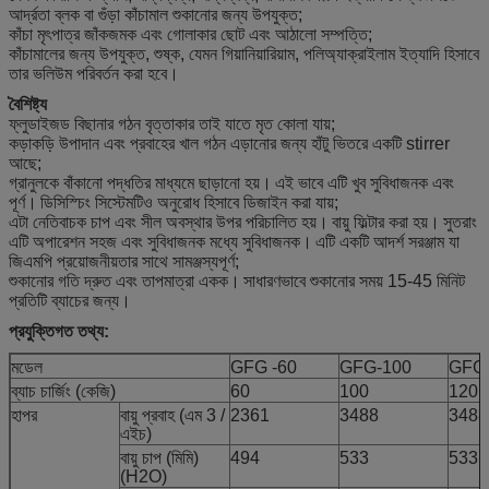
আর্দ্রতা ব্লক বা গুঁড়া কাঁচামাল শুকানোর জন্য উপযুক্ত;
কাঁচা মৃৎপাত্র জাঁকজমক এবং গোলাকার ছোট এবং আঠালো সম্পত্তি;
কাঁচামালের জন্য উপযুক্ত, শুষ্ক, যেমন গিয়ানিয়ারিয়াম, পলিঅ্যাক্রাইলাম ইত্যাদি হিসাবে
তার ভলিউম পরিবর্তন করা হবে।
বৈশিষ্ট্য
ফ্লুডাইজড বিছানার গঠন বৃত্তাকার তাই যাতে মৃত কোলা যায়;
কড়াকড়ি উপাদান এবং প্রবাহের খাল গঠন এড়ানোর জন্য হাঁটু ভিতরে একটি stirrer
আছে;
গ্রানুলকে বাঁকানো পদ্ধতির মাধ্যমে ছাড়ানো হয়।
এই ভাবে এটি খুব সুবিধাজনক এবং
পূর্ণ।
ডিসিস্চিং সিস্টেমটিও অনুরোধ হিসাবে ডিজাইন করা যায়;
এটা নেতিবাচক চাপ এবং সীল অবস্থার উপর পরিচালিত হয়।
বায়ু ফিল্টার করা হয়।
সুতরাং
এটি অপারেশন সহজ এবং সুবিধাজনক মধ্যে সুবিধাজনক।
এটি একটি আদর্শ সরঞ্জাম যা
জিএমপি প্রয়োজনীয়তার সাথে সামঞ্জস্যপূর্ণ;
শুকানোর গতি দ্রুত এবং তাপমাত্রা একক।
সাধারণভাবে শুকানোর সময় 15-45 মিনিট
প্রতিটি ব্যাচের জন্য।
প্রযুক্তিগত তথ্য:
মডেল
GFG -60
GFG-100
GFG
ব্যাচ চার্জিং (কেজি)
60
100
120
হাপর
বায়ু প্রবাহ (এম 3 /
2361
3488
3488
এইচ)
বায়ু চাপ (মিমি)
494
533
533
(H2O)