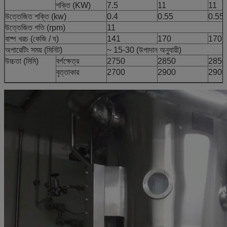
শক্তি (KW)
7.5
11
11
উত্তেজিত শক্তি (kw)
0.4
0.55
0.55
উত্তেজিত গতি (rpm)
11
বাষ্প খরচ (কেজি / ঘ)
141
170
170
অপারেটিং সময় (মিনিট)
~
15-30 (উপাদান অনুযায়ী)
উচ্চতা (মিমি)
বর্গক্ষেত্র
2750
2850
2850
বৃত্তাকার
2700
2900
2900