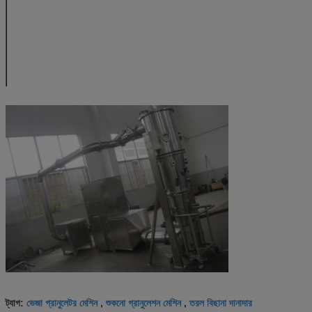
বৈদ্যুতিক গরম করার শক্তি
কিলোওয়াট
7.0
12
মেশিনের মাত্রা
মিমি
400
550
H1
মিমি
2250
2280
H2
মিমি
1690
1710
B1
মিমি
9500
1100
B2
মিমি
660
820
ভেজা গ্রানুলেটর মেশিন
শুকনো গ্রানুলেশন মেশিন
তরল বিছানা দানাদার
ট্যাগ:
,
,