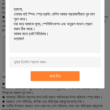
কণার পৃষ্ঠে পরিবহন করে।যখন একটি গলিত আবরণ ব্যবহার করা হয়, বিপরীতে, আবরণ
উপাদান এক-শত শতাংশ ছড়িয়ে যায়।YIBU প্রযুক্তিগুলি আবরণ অঞ্চলে কণাগুলির
সর্বোত্তম ধারণ সময়কে অনুমতি দেয়।এটি অসামান্য আবরণ গুণাবলী নিশ্চিত করে।
◆ আবরণ উপরের স্প্রে, স্পর্শক স্প্রে, নীচের স্প্রে বা রটার প্রক্রিয়া হিসাবে স্থান নিতে
পারে, যে দিক থেকে কণাগুলি স্প্রে করা হচ্ছে তার উপর নির্ভর করে।এই সমস্ত পদ্ধতি
একটি একক, আধুনিক তরলযুক্ত বিছানা ব্যবস্থায় সঞ্চালিত হয়।আপনার প্রয়োজনের
জন্য কাস্টমাইজ করুন.
জমা দিন
আবেদন
◆ মিশ্রন: বিভিন্ন ধরণের তরল পদার্থের জন্য, যেমন পাউডার, দানা, মাইক্রো-গ্রানুল
ইত্যাদি। বহুমাত্রিক আন্দোলনের প্রভাবে (অনুভূমিক, স্পর্শক এবং রেডিয়াল দিক)
মিশ্রণের প্রভাব খুব ভাল।
◆ দানাদার: বিভিন্ন ব্যাসের দানা তৈরি করতে পাউডারের উপর আঠালো স্প্রে করুন।
◆ আবরণ: লেপ পাউডার, কণিকা এবং মাইক্রো-গ্রানুলের জন্য দক্ষ।
◆ তাপীয় উপাদান আবরণ: তাপ মোম সহ লেপ পাউডার, দানা এবং মাইক্রো-গ্রানুলের