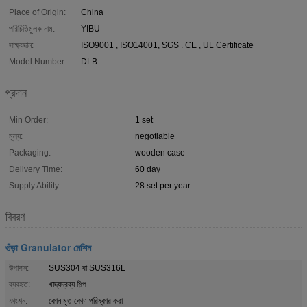
Place of Origin:
China
পরিচিতিমুলক নাম:
YIBU
সাক্ষ্যদান:
ISO9001 , ISO14001, SGS . CE , UL Certificate
Model Number:
DLB
প্রদান
Min Order:
1 set
মূল্য:
negotiable
Packaging:
wooden case
Delivery Time:
60 day
Supply Ability:
28 set per year
বিবরণ
গুঁড়া Granulator মেশিন
উপাদান:
SUS304 বা SUS316L
ব্যবহৃত:
খাদ্যদ্রব্য শিল্প
ফাংশন:
কোন মৃত কোণ পরিষ্কার করা