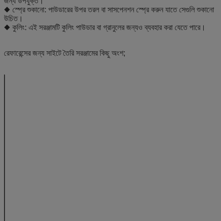
জন্য উপযুক্ত।
◆ স্প্রে শুকানো: পাউডারের উপর তরল বা সাসপেনশন স্প্রে করুন যাতে সেগুলি শুকানো
উচিত।
◆ কুলিং: এই সরঞ্জামটি কুলিং পাউডার বা গ্রানুলের জন্যও ব্যবহার করা যেতে পারে।
রেফারেন্সের জন্য সাইটে তৈরি সরঞ্জামের কিছু অংশ;
মডেল
5
15
ক্ষমতা
কেজি/ব্যাচ
4-6
10-2
উপাদান ধারক
ব্যাস
মিমি
400
550
আয়তন
এল
22
45
বাষ্প
খরচ
কেজি/ঘণ্টা
23
42
চাপ
এমপিএ
0.4-0.6
সঙ্কুচিত বাতাস
খরচ
m3/মিনিট
0.3
0.3
চাপ
এমপিএ
0.4-0.6
সাকশন ফ্যানের শক্তি
কিলোওয়াট
5
7.5
কাজের তাপমাত্রা।
0C
অন্দর তাপমাত্রা থেকে 1200
আর্দ্রতা
%
≥2
উপাদান সংগ্রহ
%
≥99
গোলমাল
dB
≤70 (সাকশন ফ্যান আলাদাভা