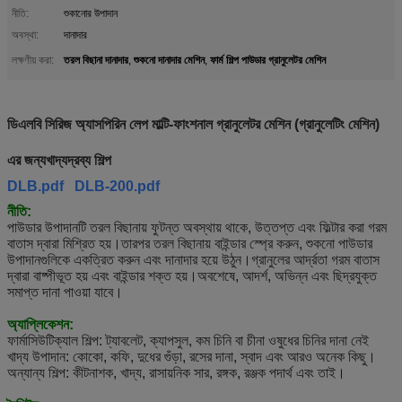
নীতি:
শুকানোর উপাদান
অবস্থা:
দানাদার
তরল বিছানা দানাদার
শুকনো দানাদার মেশিন
ফার্ম শিল্প পাউডার গ্রানুলেটর মেশিন
লক্ষণীয় করা:
,
,
ডিএলবি সিরিজ অ্যাসপিরিন লেপ মাল্টি-ফাংশনাল গ্রানুলেটর মেশিন (গ্রানুলেটিং মেশিন)
এর জন্য
খাদ্যদ্রব্য শিল্প
DLB.pdf
DLB-200.pdf
নীতি:
পাউডার উপাদানটি তরল বিছানায় ফুটন্ত অবস্থায় থাকে, উত্তপ্ত এবং ফিল্টার করা গরম
বাতাস দ্বারা মিশ্রিত হয়।তারপর তরল বিছানায় বাইন্ডার স্প্রে করুন, শুকনো পাউডার
উপাদানগুলিকে একত্রিত করুন এবং দানাদার হয়ে উঠুন।গ্রানুলের আর্দ্রতা গরম বাতাস
দ্বারা বাষ্পীভূত হয় এবং বাইন্ডার শক্ত হয়।অবশেষে, আদর্শ, অভিন্ন এবং ছিদ্রযুক্ত
সমাপ্ত দানা পাওয়া যাবে।
অ্যাপ্লিকেশন:
ফার্মাসিউটিক্যাল শিল্প: ট্যাবলেট, ক্যাপসুল, কম চিনি বা চীনা ওষুধের চিনির দানা নেই
খাদ্য উপাদান: কোকো, কফি, দুধের গুঁড়া, রসের দানা, স্বাদ এবং আরও অনেক কিছু।
অন্যান্য শিল্প: কীটনাশক, খাদ্য, রাসায়নিক সার, রঙ্গক, রঞ্জক পদার্থ এবং তাই।